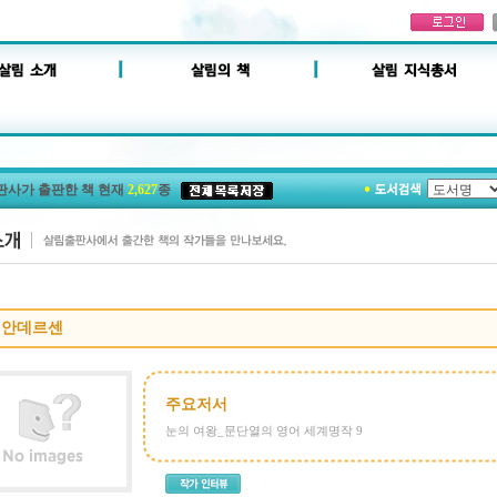
판사가 출판한 책 현재
2,627
종
 안데르센
주요저서
눈의 여왕_문단열의 영어 세계명작 9