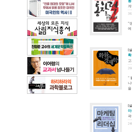
통
게
39
“
에
[살
확
고
26
“
니
을
[살
마
곽
24