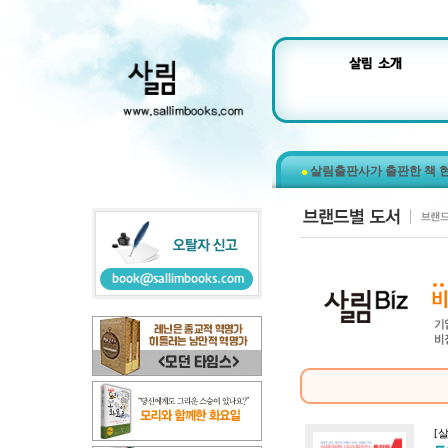
살림출판사가 출판한 책 
[살