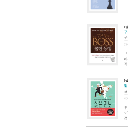
[살
구
구
29
『
메
꼭
[살
젊
권
48
우
도
것