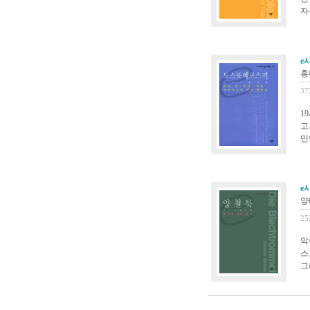
자
e
홍
37
1
고
만
e
양
25
악
스
그