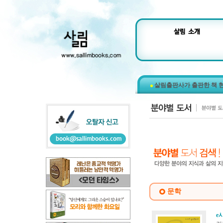
살림출판사가 출판한 책 
문학
e