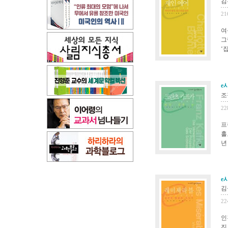
김
21
여
그
‘
e
조
22
프
홀
년
e
김
22
인
진