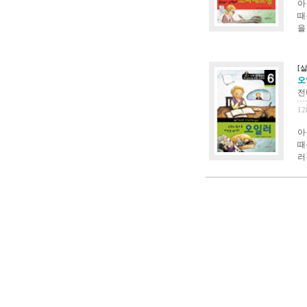
아
때
을
[
오
전
12
아
때
러