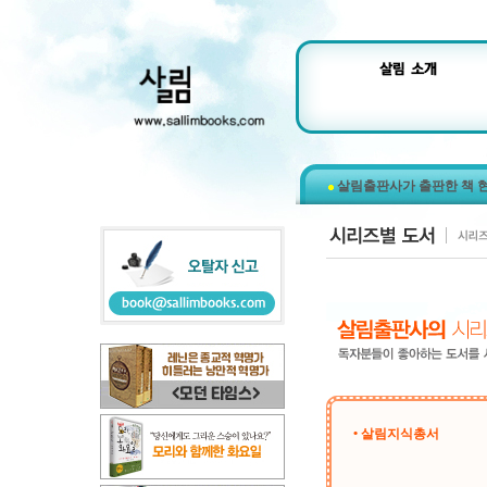
살림출판사가 출판한 책 
• 살림지식총서