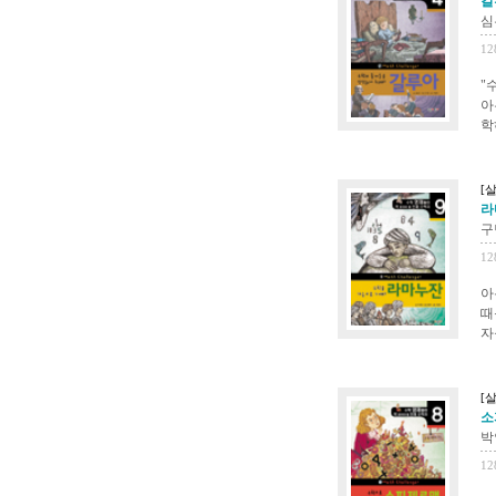
갈
심
12
"
아
학
[
라
구
12
아
때
자
[
소
박
12