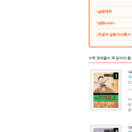
• 살림에듀
• 살림comics
• 큰글자 살림지식총서
수학 영재들이 꼭 읽어야 할
[
가
도
12
아
때
랑
[