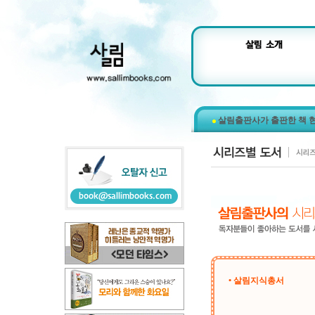
살림출판사가 출판한 책 
• 살림지식총서