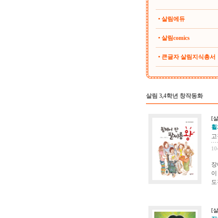
• 살림에듀
• 살림comics
• 큰글자 살림지식총서
살림 3,4학년 창작동화
[
휠
고
10
장
이
도
[