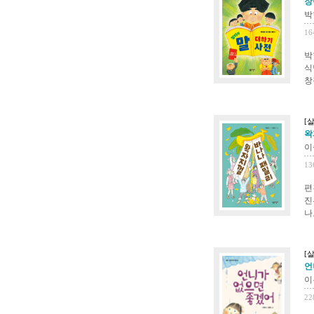
장
박
16
박
식
창
[
왁
이
13
편
진
나
[
언
이
22