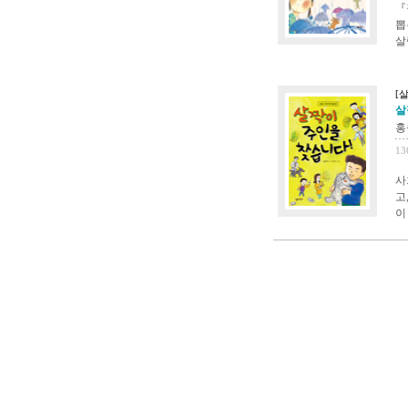
『
뽑
살
[
살
홍
13
사
고
이