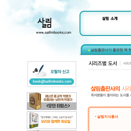
살림출판사가 출판한 책 
• 살림지식총서