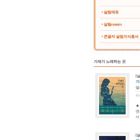
• 살림에듀
• 살림comics
• 큰글자 살림지식총서
가재가 노래하는 곳
[
가
델
46
★
앤
서
[