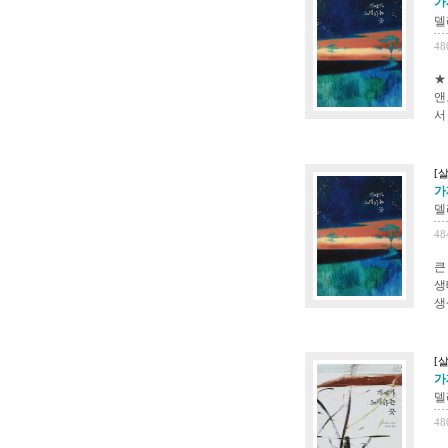
가
델
48
★
앤
서
[
가
델
48
큰
생
생
[
가
델
48