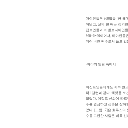
마야인들은 360일을 ‘한 해
아냈고, 실제 한 해는 정의
집트인들과 바빌로니아인들, 
360=6×60이어서, 마야인
떼어 버린 짝수로서 쓸모 있
-마야의 밀림 속에서
이집트인들에게도 계속 반으로 
략 1갤런과 같다. 헤캇을 쪼갠
달랐다. 이집트 신화에 따르면
수를 결심하고 삼촌을 살해했
었다. [그림 17]은 호루스
수를 고안한 사람은 비록 신