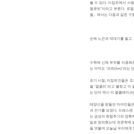
볼 수 있다. 이집트에서 사
열큐빗’이라고 부른다. 로
엘」에서는 다음과 같은 구절
손에 노끈과 막대기를 들고…
수학에 신체 부위를 이용해온
는 아직도 ‘피트(feet)’라는
초기 시절, 이집트인들은 조
을 ‘깔꿀리’라고 불렀고 이 말
는 단어 역시 이 캘큘레이션
태양신을 받들던 마야인들은 
과 끈기를 보였다. 드레스덴 사본
는 금성의 회합주기와 정확히
일로 정의했는데 천문학에 밝
을 덧붙여 오늘날 우리에게 알