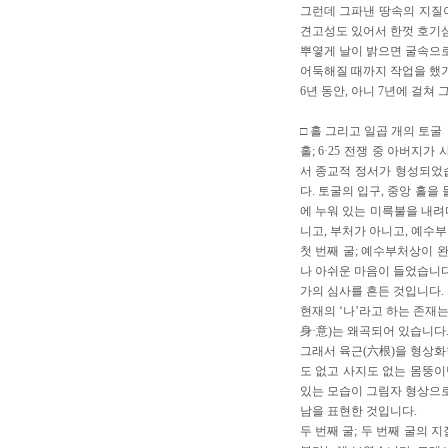
그런데 그파낸 땅속의 지질이
견고성도 있어서 한껏 호기심
뿌옇게 날이 밝으면 굴속으로
어둑해질 때까지 작업을 했기
6년 동안, 아니 7년에 걸쳐
□ 홀 그리고 일곱 개의 토굴
홀; 6·25 전쟁 중 아버
서 종교적 정서가 형성되었습
다. 토굴의 입구, 중앙 홀을
에 누워 있는 미륵불을 내려
니고, 부처가 아니고, 예수
첫 번째 굴; 예수부처상이 
나 아쉬운 마음이 들었습니다
가의 심사를 흔든 것입니다.
현재의 ‘나’라고 하는 존재는
身·意)는 왜곡되어 있습니다
그래서 육근(六根)을 형상화
도 없고 사지도 없는 몸뚱
있는 모습이 그림자 형상으로
남을 표현한 것입니다.
두 번째 굴; 두 번째 굴의