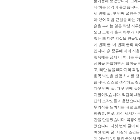
불가능해 보였습니다. 그래서
나 하는 생각이 들었습니다.
세 번째 굴; 첫 번째 굴만
아 있어 제법 큰일을 하는 
흙을 부리는 일은 막상 지루
오고 그렇게 훌쩍 하루가 지
있는 또 다른 감실을 만들었
네 번째 굴; 네 번째 굴의
입니다. 흙 종류에 따라 지
릿속에는 금세 이 벽에는 무
상함을 관찰하면서 집착을 
고, 뼈만 남을 때까지의 과
한쪽 벽면을 반쯤 차지할 정
습니다. 스스로 생각해도 칠
다섯 번째 굴; 다섯 번째 
지질이었습니다. 억겁의 세월
단해 조각도를 사용했습니다
무의식을 느껴지는 대로 표현
파충류, 연꽃, 의식 세계가
간을 만들었습니다. 곡괭이질
었습니다. 다섯 번째 굴이 
여섯 번째 굴; 지질의 조건
게 아닌데’, 제도권 속에서