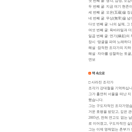
첫 번째 굴: 생각, 감정, 오
두 번째 굴: 지금 여기 현존
세 번째 굴: 오온(五蘊)을 
네 번째 굴: 무상(無常)을 
다섯 번째 굴: 나의 실체, 그
여섯 번째 굴: 육바라밀과 
일곱 번째 굴: 연기(緣起)의
장시 ·땅굴을 파며 노래하다
해설 ·잠적한 조각가의 지하
해설 ·자아를 성찰하는 토굴
연보
□ 사라진 조각가
조각가 강대철을 기억하십니
그가 홀연히 서울을 떠난 지
했습니다.
그는 구도자적인 조각가였습니
거운 호평을 받았고, 깊은 
2005년, 전혀 연고도 없
로 이어졌고, 구도자적인 삶
그는 이제 영락없는 촌부가 