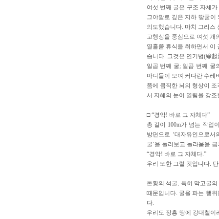
여섯 번째 굴은 구조 자체가
그야말로 깊은 지하 땅굴이 
의도했습니다. 마치 그리스 
고행상을 중심으로 여섯 개의
열흘쯤 휴식을 취하면서 이
습니다. 그것은 연기법(緣起
일곱 번째 굴; 일곱 번째 
마디들이 모여 커다란 수레바
쯤에 큼직한 뇌의 형상이 조
서 지혜의 눈이 열림을 강조
□ “경악! 바로 그 자체다”
총 길이 100m가 넘는 작
방편으로 ‘대자유인으로서의
굴’을 둘러보고 놀라움을 금
“경악! 바로 그 자체다.”
우리 또한 그럴 것입니다. 
돈황의 석굴, 특히 막고굴의
때문입니다. 굴을 파는 행위
다.
우리도 장흥 땅에 강대철이라