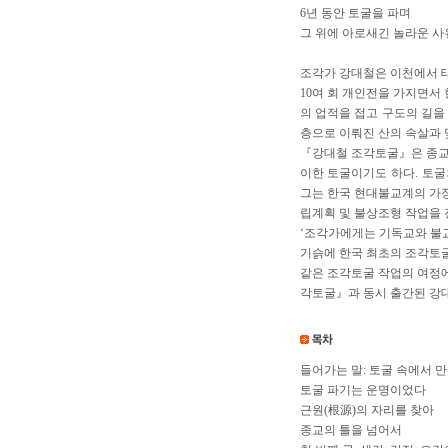
6년 동안 토굴을 파며
그 위에 아로새긴 놀라운 사
조각가 강대철은 이천에서 태
10여 회 개인전을 가지면서 
의 업적을 접고 구도의 길을 
층으로 이뤄진 산의 속살과 
『강대철 조각토굴』은 종교
이한 토굴이기도 하다. 토굴
그는 한국 현대불교계의 가장
립계획 및 불상조형 작업을
‘조각가에게는 기독교와 불교
기슭에 한국 최초의 조각토굴
같은 조각토굴 작업의 여정에
각토굴』과 동시 출간된 강대
들어가는 말: 토굴 속에서 
토굴 파기는 운명이었다
근원(根源)의 자리를 찾아
종교의 틀을 넘어서