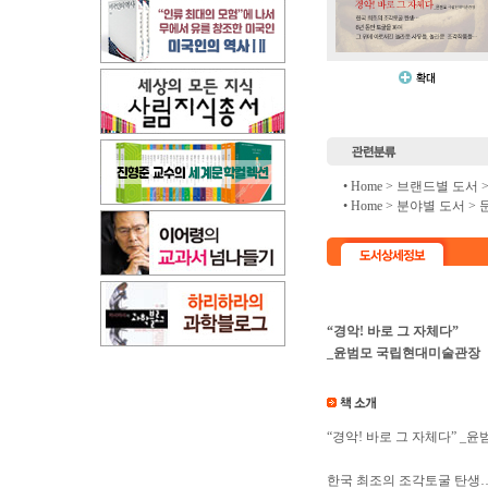
• Home >
브랜드별 도서
• Home >
분야별 도서
>
“경악! 바로 그 자체다”
_윤범모 국립현대미술관장
“경악! 바로 그 자체다” 
한국 최조의 조각토굴 탄생