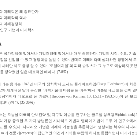
과 미래학은 왜 중요한가
과 미래학의 역사
과 미래경쟁력
 연구 기법과 미래학자
 국가정책에 있어서나 기업경영에 있어서나 매우 중요하다. 기업이 시장, 수요, 기술
장을 선점할 수 있고 경쟁력을 높일 수 있다. 반대로 미래예측에 실패하면 경쟁에서 도
지 사례만 봐도 금방 알 수 있다. ‘로열더치셸’의 피터 슈워츠가 그 누구도 예상하지 
를 장악했던 일은 대표적인 예이다. (7-8쪽)
이라는 용어는 1943년 미국의 정치학자 오시프 플레이트하임(Ossip Flechtheim)
2차 세계대전 말에 등장한 ‘과학기술에 바탕을 둔 예측’에서 비롯됐다고 보는 것이 일
공역학자 테오도르 폰 카르만(Theodore von Karman, 1881.5.11.~1963.5.6.)이 
)｣(1947)이다. (35-36쪽)
는 오늘날 미국의 안보전략 및 지구적 이슈를 연구하는 글로벌 싱크탱크(think-tank
 가장 중요한 두 가지 방법론인 시나리오 기법과 델파이 기법이 모두 이 연구소에
 할 수 있다. 시나리오 기법은 미래의 가능성을 추론하면서 생성되는 복수의 시나
 여러 전문가(experts)의 집단적인 의견과 지식을 수렴해 하나로 통합하면서 미래가능성