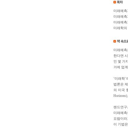
미래예측
미래예측
미래예측
미래학의
미래예측은
한다면 시
인 몇 가
거에 업계
‘미래학’
법론은 제
의 미국 항
Horizons
랜드연구소
미래예측의
요람이라고
이 기법은