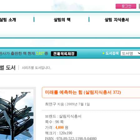
판사가 출판한 책 현재
2,627
종
미래를 예측하는 힘 (살림지식총서 372)
최연구
지음
| 2009년 7월 1일
브랜드 : 살림지식총서
쪽수 : 96 쪽
가격 :
4,800
원
책크기 : 120x190
ISBN : 978-89-522-1198-9-04080