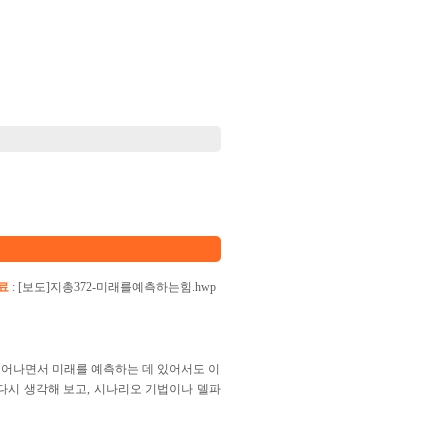
료
:
[보도]지총372-미래를예측하는힘.hwp
일어나면서 미래를 예측하는 데 있어서도 이
다시 생각해 보고, 시나리오 기법이나 델파