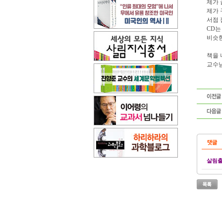
제가 
제가 
서점 
CD는
비슷한
책을 
교수님
살림