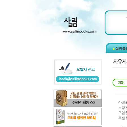
살림출
안녕
노량진
구입한
우선 