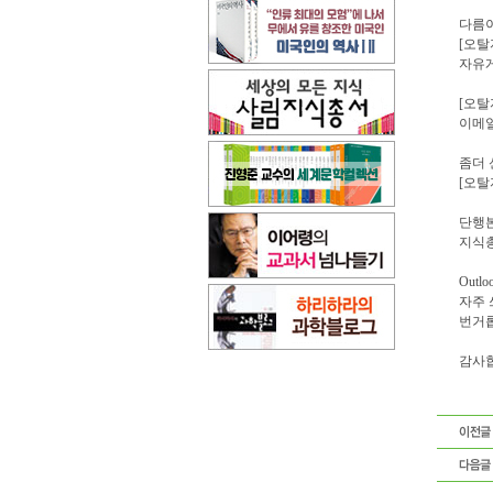
다름이
[오탈
자유게
[오탈
이메일
좀더 
[오탈
단행본
지식총
Out
자주 
번거롭
감사합