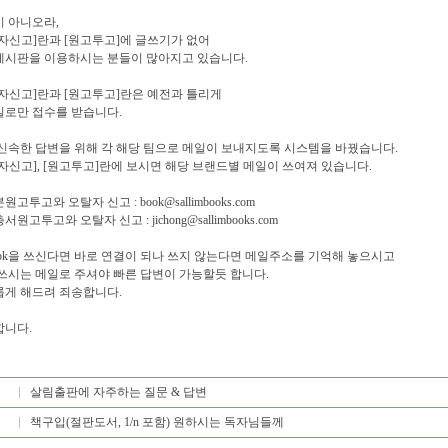
 아니오라,
자신고]란과 [원고투고]에 글쓰기가 없어
시판을 이용하시는 분들이 많아지고 있습니다.
자신고]란과 [원고투고]란은 예전과 틀리게
로만 접수를 받습니다.
신속한 답변을 위해 각 해당 팀으로 메일이 보내지도록 시스템을 바꿨습니다.
자신고], [원고투고]란에 보시면 해당 브랜드별 메일이 쓰여져 있습니다.
원고투고와 오탈자 신고 :
book@sallimbooks.com
서원고투고와 오탈자 신고 :
jichong@sallimbooks.com
look을 쓰신다면 바로 연결이 되나 쓰지 않는다면 메일주소를 기억해 놓으시고
쓰시는 메일로 주셔야 빠른 답변이 가능할듯 합니다.
게 해드려 죄송합니다.
니다.
살림출판에 자주하는 질문 & 답변
책구입(절판도서, 1/n 포함) 원하시는 독자님들께