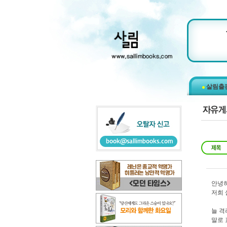
살림출
안녕하
저희 
늘 격
말로 