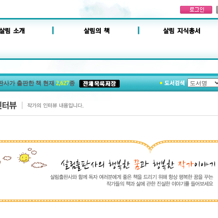
판사가 출판한 책 현재
2,627
종