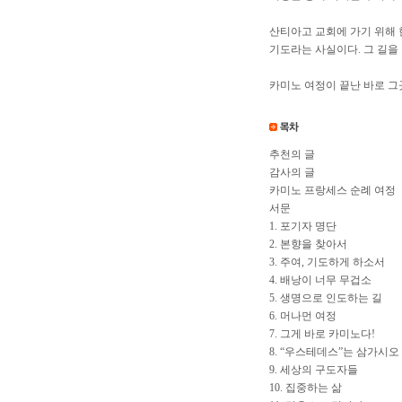
산티아고 교회에 가기 위해 한
기도라는 사실이다. 그 길을
카미노 여정이 끝난 바로 그
추천의 글
감사의 글
카미노 프랑세스 순례 여정
서문
1. 포기자 명단
2. 본향을 찾아서
3. 주여, 기도하게 하소서
4. 배낭이 너무 무겁소
5. 생명으로 인도하는 길
6. 머나먼 여정
7. 그게 바로 카미노다!
8. “우스테데스”는 삼가시오
9. 세상의 구도자들
10. 집중하는 삶