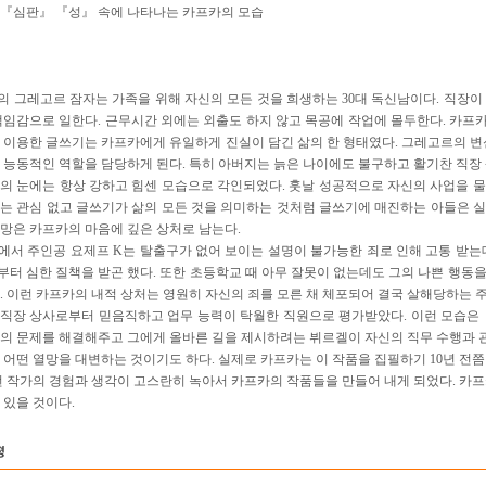
『심판』 『성』 속에 나타나는 카프카의 모습
 그레고르 잠자는 가족을 위해 자신의 모든 것을 희생하는 30대 독신남이다. 직장이
책임감으로 일한다. 근무시간 외에는 외출도 하지 않고 목공에 작업에 몰두한다. 카프카
 이용한 글쓰기는 카프카에게 유일하게 진실이 담긴 삶의 한 형태였다. 그레고르의 변
 능동적인 역할을 담당하게 된다. 특히 아버지는 늙은 나이에도 불구하고 활기찬 직장 
의 눈에는 항상 강하고 힘센 모습으로 각인되었다. 훗날 성공적으로 자신의 사업을 
는 관심 없고 글쓰기가 삶의 모든 것을 의미하는 것처럼 글쓰기에 매진하는 아들은 
망은 카프카의 마음에 깊은 상처로 남는다.
서 주인공 요제프 K는 탈출구가 없어 보이는 설명이 불가능한 죄로 인해 고통 받는
터 심한 질책을 받곤 했다. 또한 초등학교 때 아무 잘못이 없는데도 그의 나쁜 행동
. 이런 카프카의 내적 상처는 영원히 자신의 죄를 모른 채 체포되어 결국 살해당하는 
직장 상사로부터 믿음직하고 업무 능력이 탁월한 직원으로 평가받았다. 이런 모습은
K의 문제를 해결해주고 그에게 올바른 길을 제시하려는 뷔르겔이 자신의 직무 수행과
 어떤 열망을 대변하는 것이기도 하다. 실제로 카프카는 이 작품을 집필하기 10년 전
런 작가의 경험과 생각이 고스란히 녹아서 카프카의 작품들을 만들어 내게 되었다. 카프
 있을 것이다.