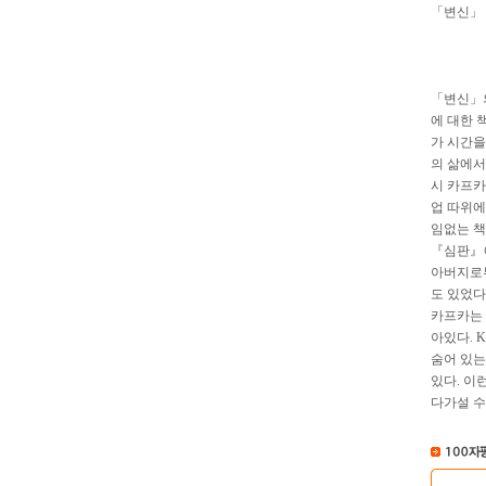
「변신」 
「변신」의
에 대한 
가 시간을
의 삶에서
시 카프카
업 따위에
임없는 책
『심판』에
아버지로부
도 있었다
카프카는 
아있다. 
숨어 있는
있다. 이
다가설 수