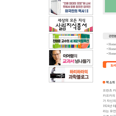
• Hom
• Hom
• Hom
프란츠 카
카프카의 
가 자신의
1924년
라는 유언