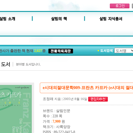
판사가 출판한 책 현재
2,627
종
e시대의절대문학009-프란츠 카프카 (e시대의 절대문
조정래
지음
| 2005년 8월 16일
브랜드 : 살림인문
쪽수 : 228 쪽
가격 :
7,900
원
책크기 : 사륙양장
ISBN : 89-522-0415-8