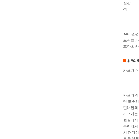
심판
성
3부 | 관
프란츠 
프란츠 카
카프카 작
카프카의 
런 모순의
현대인의 
카프카는 
현실에서 
주어지게 
서 견디어
은 달성되