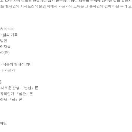
고 있다. 가치 전도된 현실에선 삶의 순수성이 항상 훼손될 수밖에 없다는 것을 알면서
되는 현대인의 시시포스적 운명 속에서 카프카의 고독은 그 혼자만의 것이 아닌 우리 모
란츠 카프카
카 삶의 기록
이방인
 여자들
성(性)
카 작품의 현대적 의미
과 카프카
론
 새로운 탄생-「변신」론
 유죄인가-『심판』론
찾아서-『성』론
라이팅