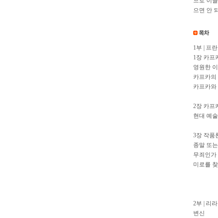
으로 이끌
으면 안 
1부 | 프
1장 카프
영원한 
카프카의
카프카와 
2장 카프
현대 예술
3장 작품
종말 또는
무죄인가
미로를 
2부 | 리
변신