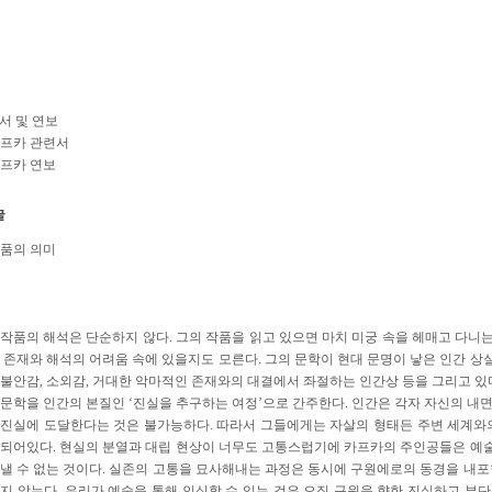
련서 및 연보
카프카 관련서
프카 연보
품의 의미
작품의 해석은 단순하지 않다. 그의 작품을 읽고 있으면 마치 미궁 속을 헤매고 다니는
 존재와 해석의 어려움 속에 있을지도 모른다. 그의 문학이 현대 문명이 낳은 인간 상실
불안감, 소외감, 거대한 악마적인 존재와의 대결에서 좌절하는 인간상 등을 그리고 있
문학을 인간의 본질인 ‘진실을 추구하는 여정’으로 간주한다. 인간은 각자 자신의 내
진실에 도달한다는 것은 불가능하다. 따라서 그들에게는 자살의 형태든 주변 세계와
되어있다. 현실의 분열과 대립 현상이 너무도 고통스럽기에 카프카의 주인공들은 예
낼 수 없는 것이다. 실존의 고통을 묘사해내는 과정은 동시에 구원에로의 동경을 내포
지 않는다. 우리가 예술을 통해 인식할 수 있는 것은 오직 구원을 향한 진실하고 부