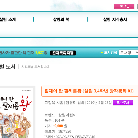
판사가 출판한 책 현재
2,627
종
휠체어 탄 팔씨름왕 (살림 3,4학년 창작동화 01)
고정욱
원유미
지음
|
삽화 | 2010년 2월 23일
브랜드 : 살림어린이
쪽수 : 104 쪽
가격 :
9,000
원
책크기 : 167*220
ISBN : 978-89-522-1358-7-73810