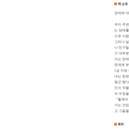
장애에 대
우리 주변
는 장애를
으로 사람
그러나 실
나 친구들
가 대부분
서는 장애
한계에 부
1급 지체
내는 한편
맺곤 했다
인이 차별
의 우정을
『휠체어 
가는 것임
고 그들을