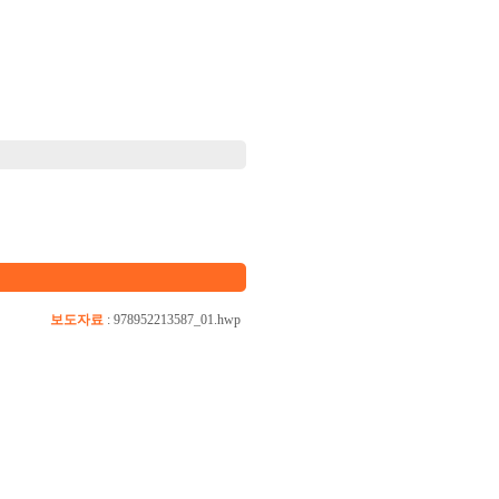
보도자료
:
978952213587_01.hwp