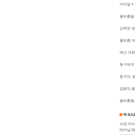
머리말 4
팔씨름을 
강력한 경
팔씨름 대
예선 대회
동구에게 
동구야, 용
감동의 팔
팔씨름왕,
뇌성 마비
태어날 때