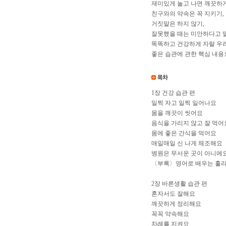
재미있게 놀고 나면 깨끗하게
친구와의 약속은 꼭 지키기,
거짓말은 하지 않기,
잘못했을 때는 미안하다고 
똑똑하고 건강하게 자랄 우리
좋은 습관에 관한 핵심 내용
1장 건강 습관 편
일찍 자고 일찍 일어나요
몸을 깨끗이 씻어요
음식을 가리지 않고 잘 먹어
몸에 좋은 간식을 먹어요
매일매일 신 나게 체조해요
병원은 무서운 곳이 아니에
〈부록〉영어로 배우는 훌라
2장 바른생활 습관 편
혼자서도 잘해요
깨끗하게 정리해요
꼭꼭 약속해요
차례를 지켜요