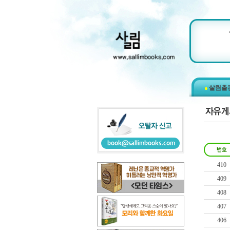
살림출
410
409
408
407
406