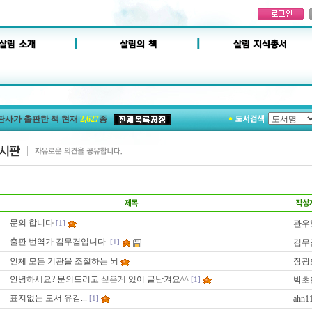
판사가 출판한 책 현재
2,627
종
문의 합니다
관우
[1]
출판 번역가 김무겸입니다.
김무
[1]
인체 모든 기관을 조절하는 뇌
장광
안녕하세요? 문의드리고 싶은게 있어 글남겨요^^
박초
[1]
표지없는 도서 유감...
ahn1
[1]