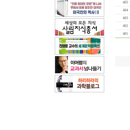
405
404
403
402
401