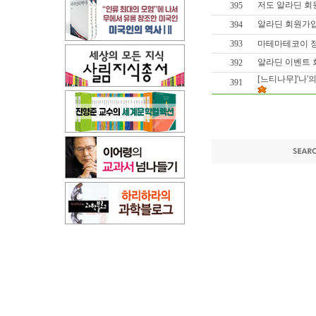
저도 알라딘 
395
알라딘 회원가입
394
393
마테마테코이 정
알라딘 이벤트
392
[느티나무]'나'
391