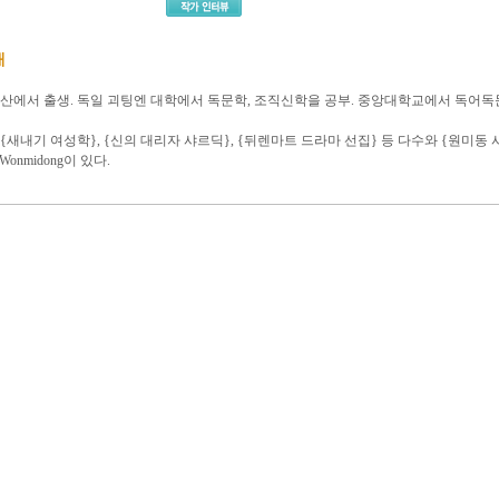
개
 부산에서 출생. 독일 괴팅엔 대학에서 독문학, 조직신학을 공부. 중앙대학교에서 독어독
{새내기 여성학}, {신의 대리자 샤르딕}, {뒤렌마트 드라마 선집} 등 다수와 {원미동 
n Wonmidong이 있다.