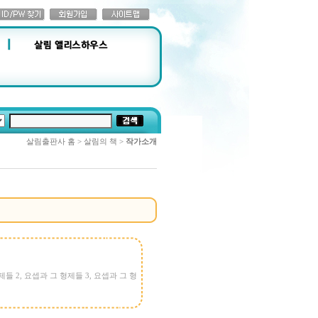
살림출판사 홈 > 살림의 책 >
작가소개
제들 2
,
요셉과 그 형제들 3
,
요셉과 그 형