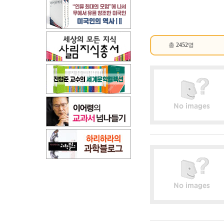
총
2452
명