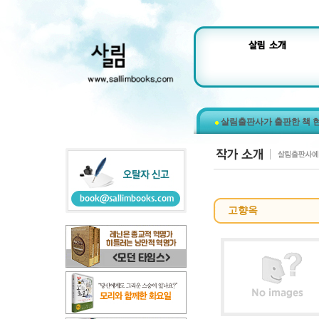
살림출판사가 출판한 책 
고향옥