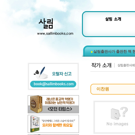
살림출판사가 출판한 책 
이찬원