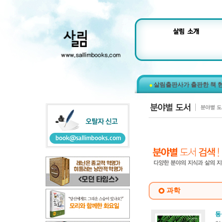
살림출판사가 출판한 책 
과학
동