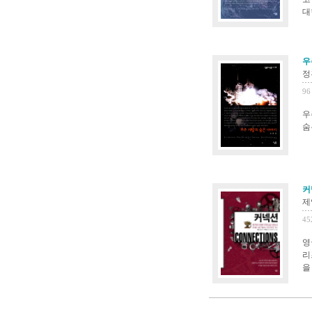
대
우
정
96
우
숨
커
제
45
영
리
을