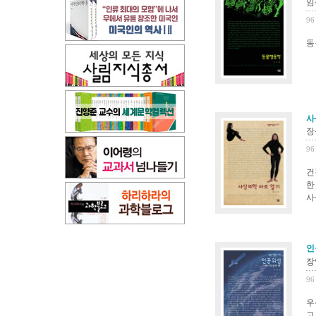
임
96
동
사
장
96
건
한
사
인
장
96
우
고