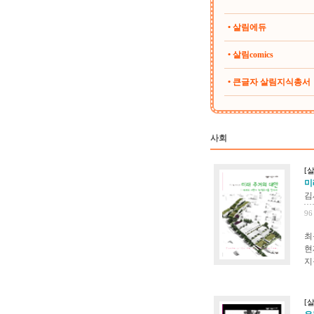
• 살림에듀
• 살림comics
• 큰글자 살림지식총서
사회
[
미
김
96
최
현
지
[