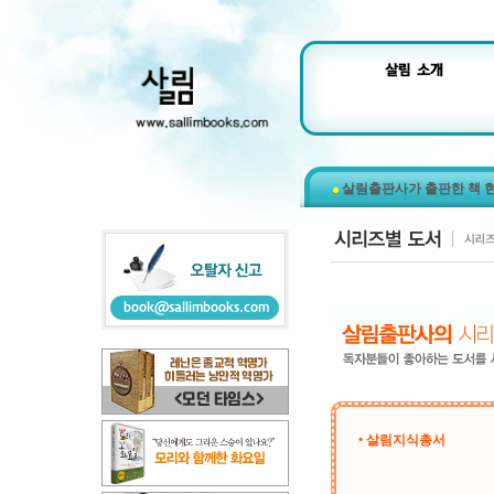
살림출판사가 출판한 책 
• 살림지식총서