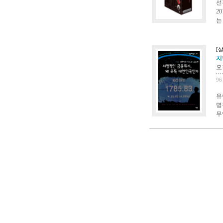
선
2
는
[
치
오
96
유
명
무