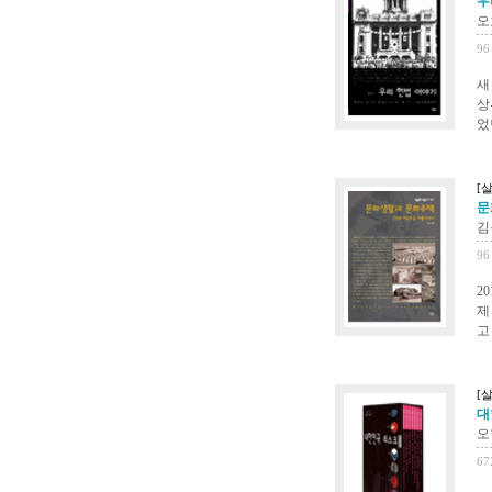
우
오
96
새
상
었
[
문
김
96
2
제
고
[
대
오
67