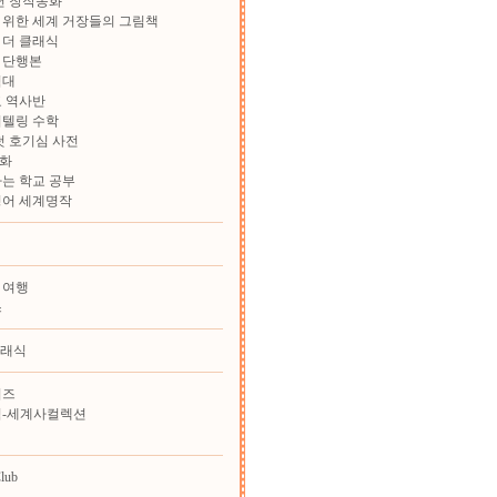
학년 창작동화
위한 세계 거장들의 그림책
 더 클래식
 단행본
험대
 역사반
리텔링 수학
첫 호기심 사전
화
는 학교 공부
영어 세계명작
 여행
스
클래식
리즈
힘-세계사컬렉션
lub