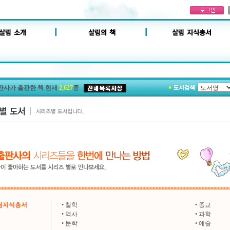
판사가 출판한 책 현재
2,627
종
살림지식총서
•
철학
•
종교
•
역사
•
과학
•
문학
•
예술