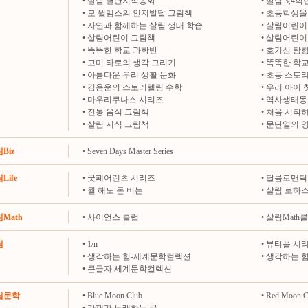
•
살림 별난지식동화
•
살림 3,4
•
모 윌렘스의 인지발달 그림책
•
초등학생을 
•
자연과 함께하는 살림 생태 학습
•
살림어린이
•
살림어린이 그림책
•
살림어린이
•
똑똑한 학교 과학반
•
호기심 탐
•
고미 타로의 생각 그리기
•
똑똑한 학교
•
아름다운 우리 생활 문화
•
초등 스토
•
김용운의 스토리텔링 수학
•
우리 아이 
•
마우리쿠나스 시리즈
•
역사생태동
•
전통 음식 그림책
•
처음 시작하
•
살림 지식 그림책
•
문단열의 
림Biz
•
Seven Days Master Series
Life
•
굿페어런츠 시리즈
•
달콤로맨틱
•
뭘 해도 돈 버는
•
살림 로하
림Math
•
사이언스 클럽
•
살림Math
림
•
1/n
•
뷰티풀 시
•
생각하는 힘-세계문학컬렉션
•
생각하는 
•
큰글자 세계문학컬렉션
살림문학
•
Blue Moon Club
•
Red Moon C