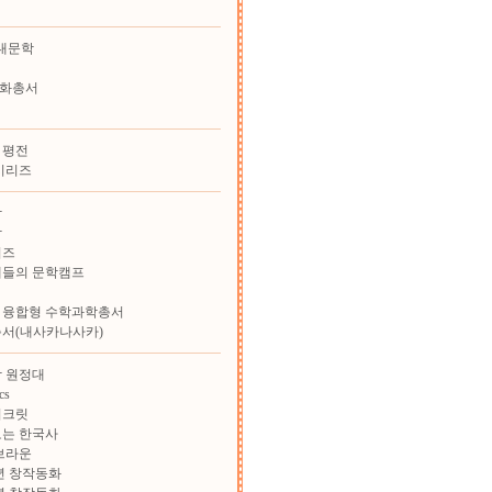
대문학
화총서
 평전
시리즈
학
학
리즈
재들의 문학캠프
 융합형 수학과학총서
총서(내사카나사카)
 원정대
cs
시크릿
보는 한국사
브라운
학년 창작동화