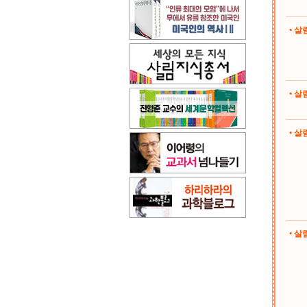
• 
• 
• 살림
• 