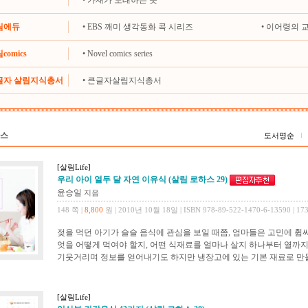
•
가재가 노래하는 곳
살림에듀
•
EBS 깨미 생각동화 콕 시리즈
•
이어령의 
comics
•
Novel comics series
큰글자 살림지식총서
•
큰글자살림지식총서
하스
도서명순
[살림Life]
우리 아이 열두 달 자연 이유식 (살림 로하스 29)
윤승일
지음
148 쪽 |
8,800
원 | 2010년 10월 18일 | ISBN 978-89-522-1470-6-13590 | 17
젖을 먹던 아기가 슬슬 음식에 관심을 보일 때쯤, 엄마들은 고민에 휩싸
엇을 어떻게 먹여야 할지, 어떤 식재료를 얼마나 살지 하나부터 열까지
기웃거리며 정보를 얻어내기도 하지만 냉장고에 있는 기본 재료로 만들 
[살림Life]