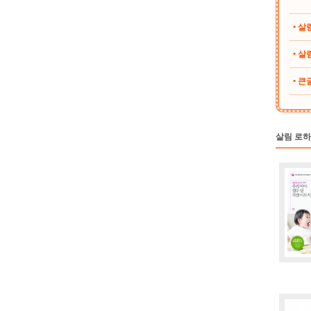
• 
• 살림
• 
살림 로