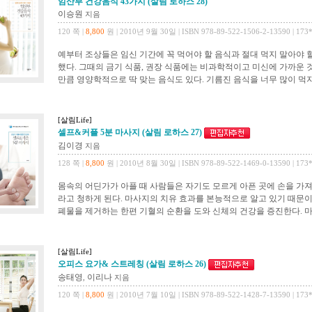
임산부 건강음식 43가지 (살림 로하스 28)
이승원
지음
120 쪽 |
8,800
원 | 2010년 9월 30일 | ISBN 978-89-522-1506-2-13590 | 173
예부터 조상들은 임신 기간에 꼭 먹어야 할 음식과 절대 먹지 말아야 
했다. 그때의 금기 식품, 권장 식품에는 비과학적이고 미신에 가까운 
만큼 영양학적으로 딱 맞는 음식도 있다. 기름진 음식을 너무 많이 먹지
[살림Life]
셀프&커플 5분 마사지 (살림 로하스 27)
김이경
지음
128 쪽 |
8,800
원 | 2010년 8월 30일 | ISBN 978-89-522-1469-0-13590 | 173
몸속의 어딘가가 아플 때 사람들은 자기도 모르게 아픈 곳에 손을 가
라고 청하게 된다. 마사지의 치유 효과를 본능적으로 알고 있기 때문이
폐물을 제거하는 한편 기혈의 순환을 도와 신체의 건강을 증진한다. 마
[살림Life]
오피스 요가& 스트레칭 (살림 로하스 26)
송태영
이리나
,
지음
120 쪽 |
8,800
원 | 2010년 7월 10일 | ISBN 978-89-522-1428-7-13590 | 173