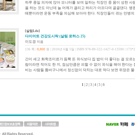
하루 종일 의자에 앉아 모니터를 보며 일하는 직장인 중 몸이 성한 사람
을 하는 것도 아닌데 늘 어깨가 결리고 허리가 아프다며 골골댄다. 병
때뿐이라면 운동 부족을 의심해 보아야 한다. 직장인들이 겪는 만병의 
[살림Life]
다이어트 건강도시락 (살림 로하스 25)
이도경
지음
136 쪽 |
8,800
원 | 2010년 6월 5일 | ISBN 978-89-522-1427-0-13590 | 173*
간이 세고 화학조미료가 듬뿍 든 외식보다 집 밥이 더 좋다는 걸 모르
람이라면 적어도 한 끼, 점심만큼은 피할 수 없이 외식을 해야 한다는 
비는 사람들 틈바구니에서 정신없이 닥치는 대로 먹다 보면 위장은 물론
1
|
2
|
3
|
4
|
5
|
6