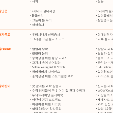
•
사회
•
실용
살림인문
•
e시대의 절대사상
•
e시대의 절
•
H클래식
•
살림클래식
•
그들이 본 우리
•
살림중국문
•
상상총서
살림기독교
•
우리시대의 신학총서
•
현대신학자
•
크레겔 고전 설교 시리즈
•
교부 설교 
Friends
•
랄랄라 수학
•
랄랄라 과
•
랄랄라 논리
•
랄랄라 철
•
중학생을 위한 황당 교과서
•
블로그 시
•
교과서 속에 숨어있는
•
관악산 수
•
Sallim Young Adult Novels
•
EduFiction
•
하리하라의 사이언스
•
살림청소년
•
중학생을 위한 스토리텔링 수학
•
카이스트 
살림어린이
•
못 말리는 과학 방송국
•
신나는 과학
•
수학 영재들이 꼭 읽어야 할 천재 수학자
•
WOW Comi
•
두뇌트레이닝 플레이북
•
거장들의 
•
어린이 건강 프로젝트
•
세계사로 
•
어린이를 위한 시크릿
•
과학 탐정 
•
살림 5.6학년 창작동화
•
살림 1,2