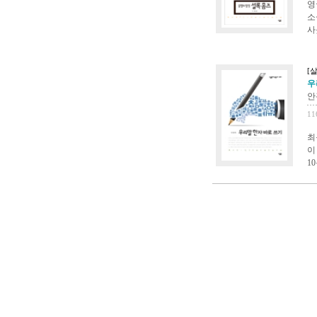
영
소
사
[
우
안
11
최
이
1