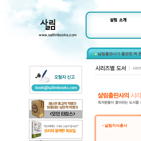
살림출판사가 출판한 책 
• 살림지식총서