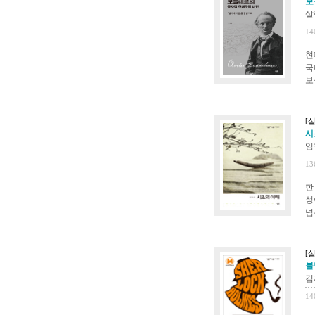
보
살
14
현
국
보들
[
시
임
13
한
성
넘
[
불
김
14