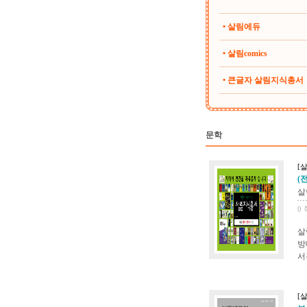
• 살림에듀
• 살림comics
• 큰글자 살림지식총서
문학
[
(
살
0 
살
방
서
[