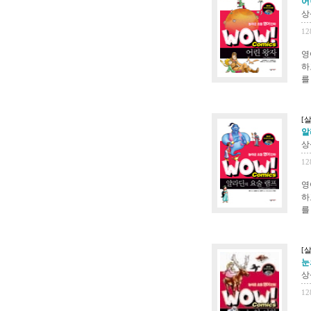
어
상
12
영
하
를
[
알
상
12
영
하
를
[
눈
상
12