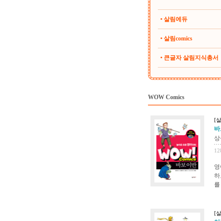
• 살림에듀
• 살림comics
• 큰글자 살림지식총서
WOW Comics
[
바
상
12
영
하
를
[