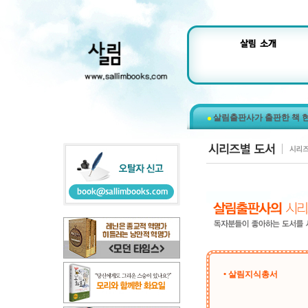
살림출판사가 출판한 책 
• 살림지식총서