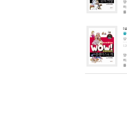
영
하
를
[
플
상
12
영
하
를