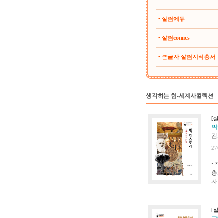
• 살림에듀
• 살림comics
• 큰글자 살림지식총서
생각하는 힘-세계사컬렉션
[
빅
김
27
•
총
사
[