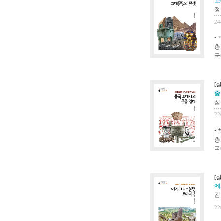
고
정
24
•
총
국
[
중
심
22
•
총
국
[
에
김
22