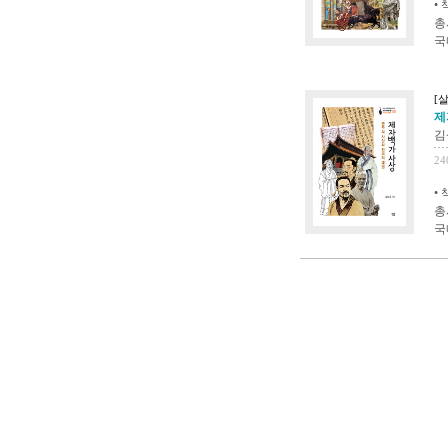
•
총
국
[
제
김
24
•
총
국