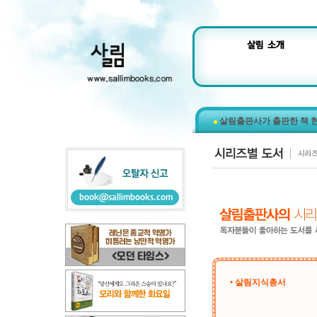
살림출판사가 출판한 책 
• 살림지식총서