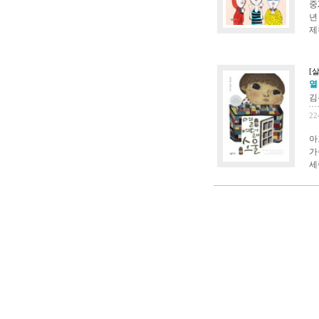
중
년
제
[살
열 
김
22
아
가
세