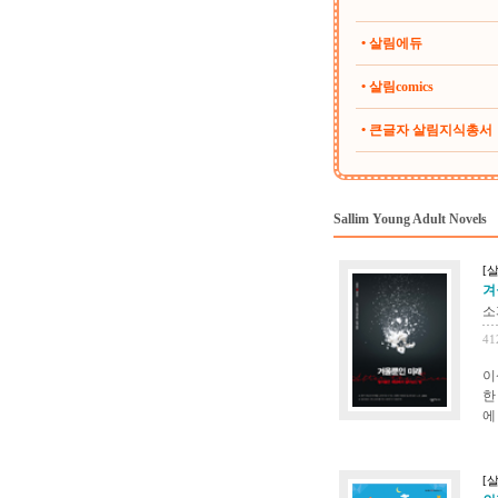
• 살림에듀
• 살림comics
• 큰글자 살림지식총서
Sallim Young Adult Novels
[살
겨울
소
41
이
한
에
[살