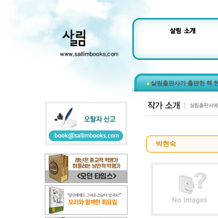
살림출판사가 출판한 책 
박현숙