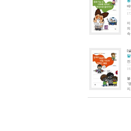
왕
배
17
이
의
속
[살
알
전
19
불
‘
지