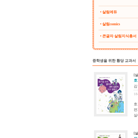
• 살림에듀
• 살림comics
• 큰글자 살림지식총서
중학생을 위한 황당 교과서
[살
호
김현
18
호
편
실
[살