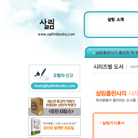
살림출판사가 출판한 책 
• 살림지식총서