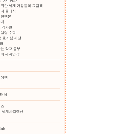
학년 창작동화
위한 세계 거장들의 그림책
 더 클래식
 단행본
험대
 역사반
리텔링 수학
첫 호기심 사전
화
는 학교 공부
영어 세계명작
 여행
스
클래식
리즈
힘-세계사컬렉션
lub