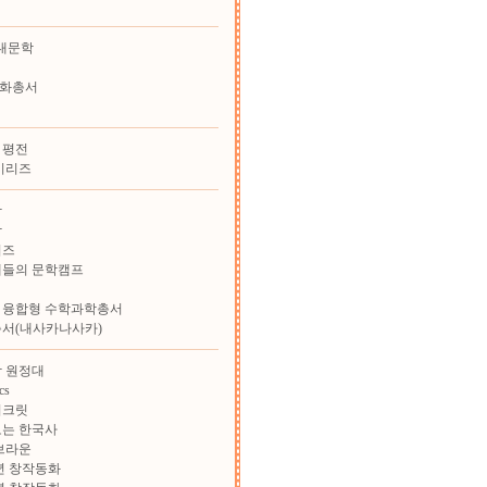
대문학
화총서
 평전
시리즈
학
학
리즈
재들의 문학캠프
 융합형 수학과학총서
총서(내사카나사카)
 원정대
cs
시크릿
보는 한국사
브라운
학년 창작동화