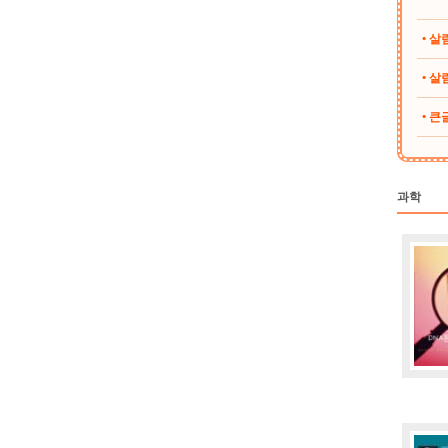
• 
• 살림
• 
과학