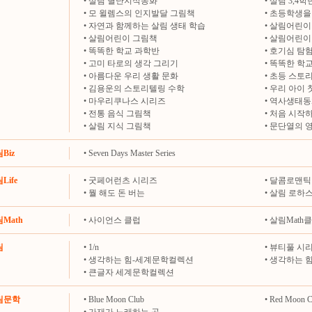
•
살림 별난지식동화
•
살림 3,4
•
모 윌렘스의 인지발달 그림책
•
초등학생을 
•
자연과 함께하는 살림 생태 학습
•
살림어린이
•
살림어린이 그림책
•
살림어린이
•
똑똑한 학교 과학반
•
호기심 탐
•
고미 타로의 생각 그리기
•
똑똑한 학교
•
아름다운 우리 생활 문화
•
초등 스토
•
김용운의 스토리텔링 수학
•
우리 아이 
•
마우리쿠나스 시리즈
•
역사생태동
•
전통 음식 그림책
•
처음 시작하
•
살림 지식 그림책
•
문단열의 
림Biz
•
Seven Days Master Series
Life
•
굿페어런츠 시리즈
•
달콤로맨틱
•
뭘 해도 돈 버는
•
살림 로하
림Math
•
사이언스 클럽
•
살림Math
림
•
1/n
•
뷰티풀 시
•
생각하는 힘-세계문학컬렉션
•
생각하는 
•
큰글자 세계문학컬렉션
살림문학
•
Blue Moon Club
•
Red Moon C