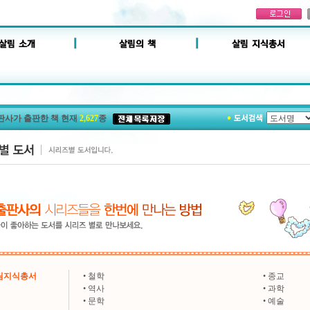
판사가 출판한 책 현재
2,627
종
살림지식총서
•
철학
•
종교
•
역사
•
과학
•
문학
•
예술