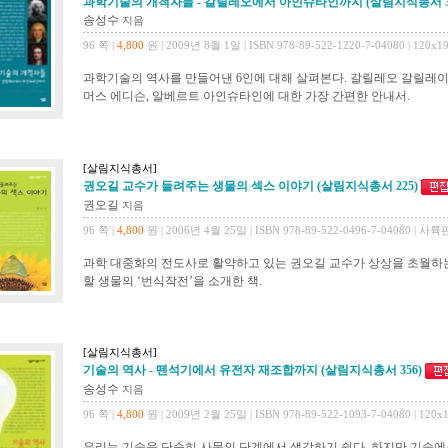
과학기술의 개척자들 - 갈릴레오에서 아인슈타인까지 (살림지식총서 37
송성수
지음
96 쪽 |
4,800
원 | 2009년 8월 1일 | ISBN 978-89-522-1220-7-04080 | 120x1
과학기술의 역사를 만들어낸 6인에 대해 살펴본다. 갈릴레오 갈릴레이, 
머스 에디슨, 알베르트 아인슈타인에 대한 가장 간편한 안내서.
[살림지식총서]
권오길 교수가 들려주는 생물의 섹스 이야기 (살림지식총서 225)
권오길
지음
96 쪽 |
4,800
원 | 2006년 4월 25일 | ISBN 978-89-522-0496-7-04080 | 사륙
과학 대중화의 전도사로 활약하고 있는 권오길 교수가 상상을 초월하는
할 생물의 ‘번식작전’을 소개한 책.
[살림지식총서]
기술의 역사 - 뗀석기에서 유전자 재조합까지 (살림지식총서 356)
송성수
지음
96 쪽 |
4,800
원 | 2009년 2월 25일 | ISBN 978-89-522-1093-7-04080 | 120x
우리는 기술을 단순히 사물의 단계에서 생각하기 쉽다. 하지만 기술에