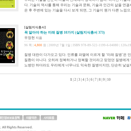
다. 기술의 역사를 통해 우리는 기술과 문화, 기술과 인간의 삶을 연결시
은 후 주변에 있는 기술을 다시 보게 되면, 그 기술이 뭔가 다른 느낌으
[살림지식총서]
꼭 알아야 하는 미래 질병 10가지 (살림지식총서 373)
우정헌
지음
96 쪽 |
4,800
원 | 2009년 7월 1일 | ISBN 978-89-522-1199-6-04080 | 120x1
질병 대란이 다가오고 있다. 인류를 파멸에 이르게 할 ‘미래 질병’은
질환이 아니다. 오히려 정복하거나 정복할 것이라고 믿었던 질병에게 발
뇨병만 하더라도 우리에게 너무나도 익숙한 질병이지만, 단순히 낯설지 
1
|
2
|
3
|
4
|
5
|
6
|
7
|
8
|
9
|
10