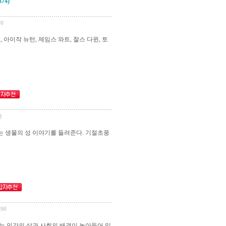
4)
90
아이작 뉴턴, 제임스 와트, 찰스 다윈, 토
판
 생물의 성 이야기를 들려준다. 기절초풍
190
는 인간의 삶과 사회의 배경이 녹아들어 있