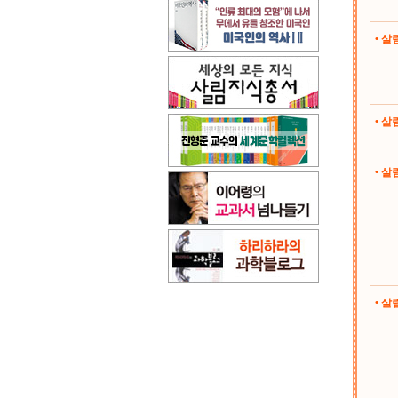
• 
• 
• 살림
• 