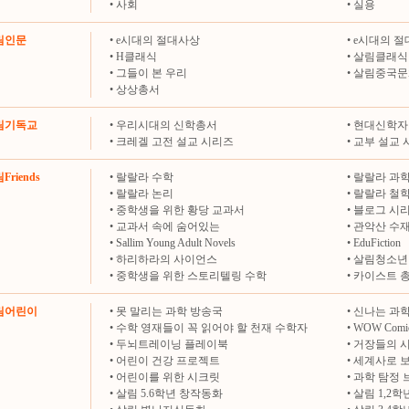
•
사회
•
실용
살림인문
•
e시대의 절대사상
•
e시대의 절
•
H클래식
•
살림클래식
•
그들이 본 우리
•
살림중국문
•
상상총서
살림기독교
•
우리시대의 신학총서
•
현대신학자
•
크레겔 고전 설교 시리즈
•
교부 설교 
Friends
•
랄랄라 수학
•
랄랄라 과
•
랄랄라 논리
•
랄랄라 철
•
중학생을 위한 황당 교과서
•
블로그 시
•
교과서 속에 숨어있는
•
관악산 수
•
Sallim Young Adult Novels
•
EduFiction
•
하리하라의 사이언스
•
살림청소년
•
중학생을 위한 스토리텔링 수학
•
카이스트 
살림어린이
•
못 말리는 과학 방송국
•
신나는 과학
•
수학 영재들이 꼭 읽어야 할 천재 수학자
•
WOW Comi
•
두뇌트레이닝 플레이북
•
거장들의 
•
어린이 건강 프로젝트
•
세계사로 
•
어린이를 위한 시크릿
•
과학 탐정 
•
살림 5.6학년 창작동화
•
살림 1,2