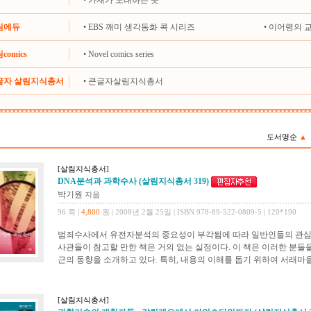
•
가재가 노래하는 곳
살림에듀
•
EBS 깨미 생각동화 콕 시리즈
•
이어령의 
comics
•
Novel comics series
큰글자 살림지식총서
•
큰글자살림지식총서
도서명순
▲
[살림지식총서]
DNA분석과 과학수사 (살림지식총서 319)
박기원
지음
96 쪽 |
4,800
원 | 2008년 2월 25일 | ISBN 978-89-522-0809-5 | 120*190
범죄수사에서 유전자분석의 중요성이 부각됨에 따라 일반인들의 관심도
사관들이 참고할 만한 책은 거의 없는 실정이다. 이 책은 이러한 분들
근의 동향을 소개하고 있다. 특히, 내용의 이해를 돕기 위하여 서래마
[살림지식총서]