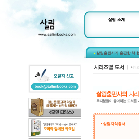
살림출판사가 출판한 책 
• 살림지식총서