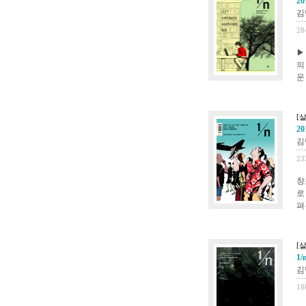
20
김
28
▶
의
운
[
20
김
23
창
로
펴
[
1/
김
18