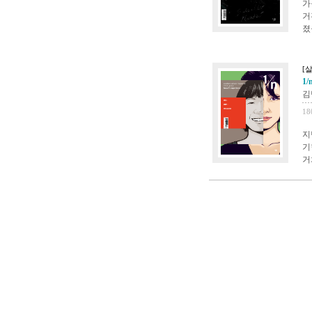
가
거
졌
[
1/
김
18
지
기
거