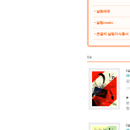
• 살림에듀
• 살림comics
• 큰글자 살림지식총서
1/n
[
20
김
22
▶
로
창
[