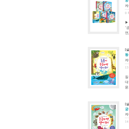
궁
케
0 
▶
‘
면
[
동
케
13
질
대
묻
[
궁
케
14