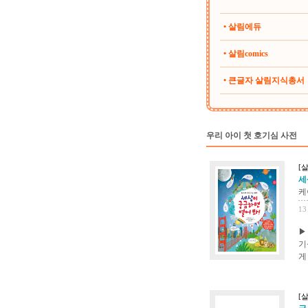
• 살림에듀
• 살림comics
• 큰글자 살림지식총서
우리 아이 첫 호기심 사전
[
세
케
13
▶
기
게
[