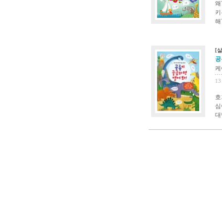
왜
키
해
[
공
케
13
호
심
대