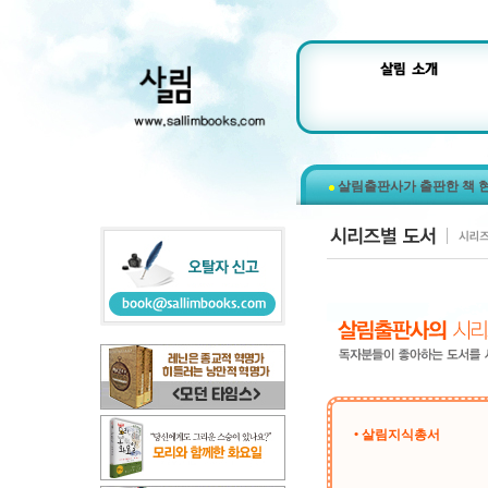
살림출판사가 출판한 책 
• 살림지식총서