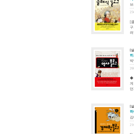
브
25
[
구
려
[살
히
박
26
◆
게
던
[살
하
김
21