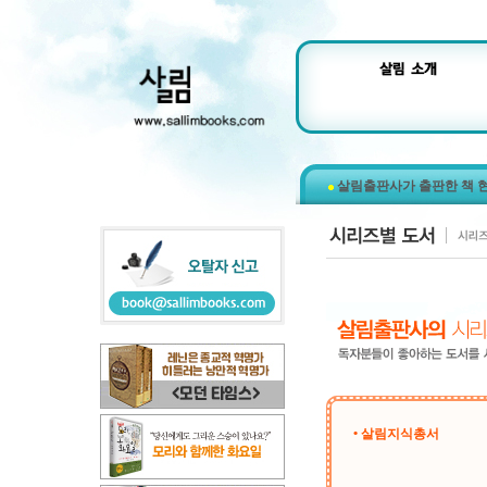
살림출판사가 출판한 책 
• 살림지식총서