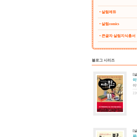
• 살림에듀
• 살림comics
• 큰글자 살림지식총서
블로그 시리즈
[살
이
이
22
[살
파