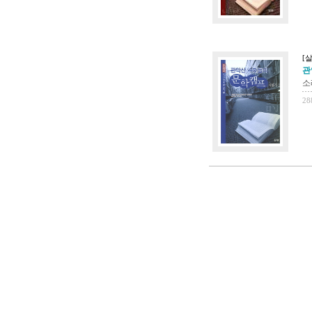
[살
관
소
28