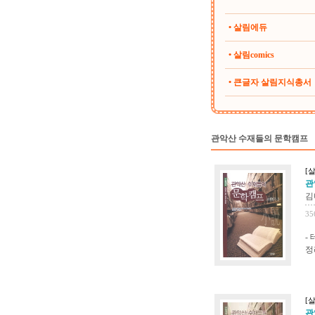
• 살림에듀
• 살림comics
• 큰글자 살림지식총서
관악산 수재들의 문학캠프
[살
관
김
35
-
정
[살
관