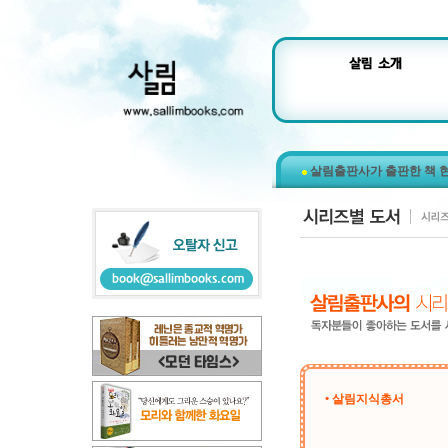
살림출판사가 출판한 책 
• 살림지식총서