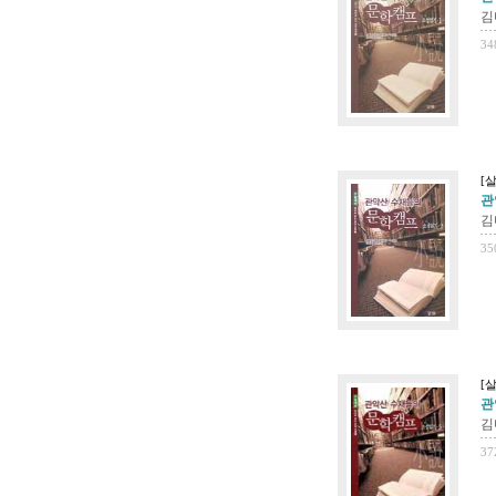
김
34
[살
관
김
35
[살
관
김
37