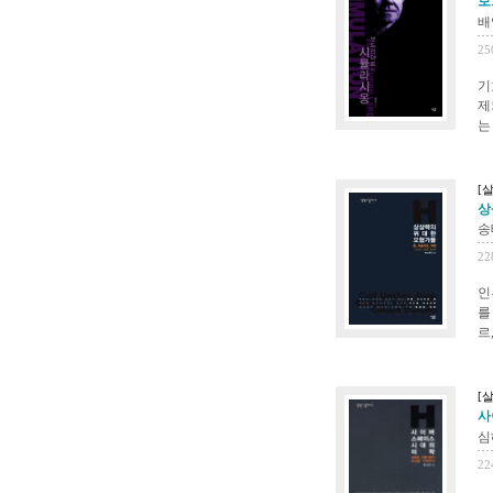
보
배
25
기
제
는
[
상
송
22
인
를
르
[
사
심
22