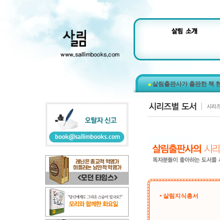
살림출판사가 출판한 책 
• 살림지식총서