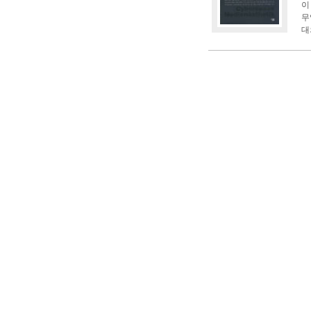
이
무
대