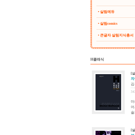
• 살림에듀
• 살림comics
• 큰글자 살림지식총서
H클래식
[
자
김
34
마
어
술
[