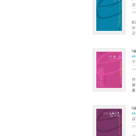
강
26
ꡔ
보
군
[
e
구
24
편
물
를
[
e
금
29