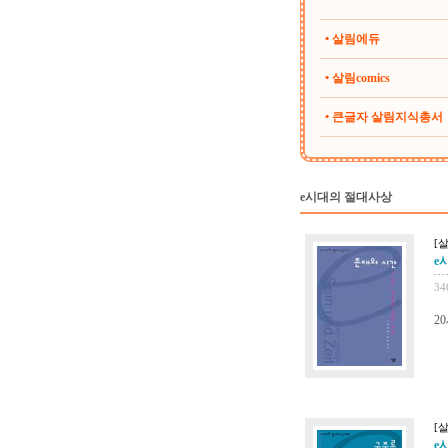
• 살림에듀
• 살림comics
• 큰글자 살림지식총서
e시대의 절대사상
[
e
34
2
[
e