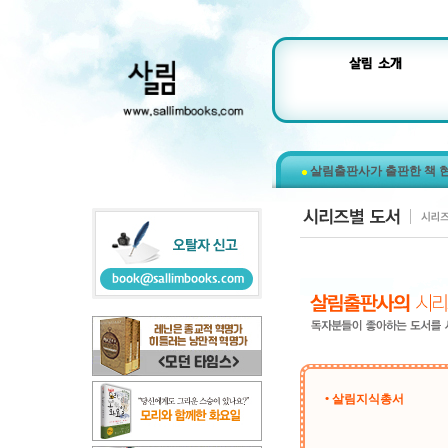
살림출판사가 출판한 책 
• 살림지식총서