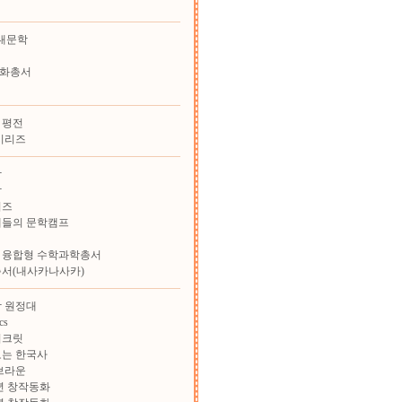
대문학
화총서
 평전
시리즈
학
학
리즈
재들의 문학캠프
 융합형 수학과학총서
총서(내사카나사카)
 원정대
cs
시크릿
보는 한국사
브라운
학년 창작동화