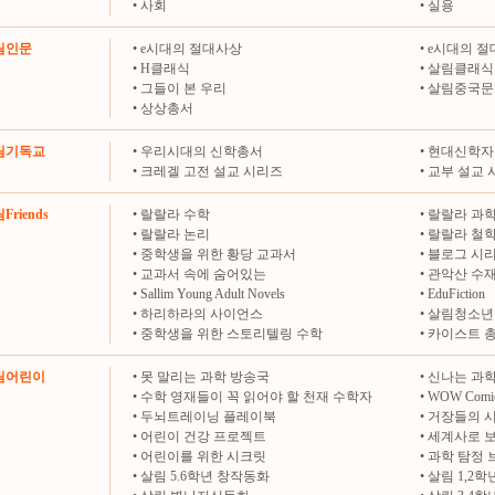
•
사회
•
실용
살림인문
•
e시대의 절대사상
•
e시대의 절
•
H클래식
•
살림클래식
•
그들이 본 우리
•
살림중국문
•
상상총서
살림기독교
•
우리시대의 신학총서
•
현대신학자
•
크레겔 고전 설교 시리즈
•
교부 설교 
Friends
•
랄랄라 수학
•
랄랄라 과
•
랄랄라 논리
•
랄랄라 철
•
중학생을 위한 황당 교과서
•
블로그 시
•
교과서 속에 숨어있는
•
관악산 수
•
Sallim Young Adult Novels
•
EduFiction
•
하리하라의 사이언스
•
살림청소년
•
중학생을 위한 스토리텔링 수학
•
카이스트 
살림어린이
•
못 말리는 과학 방송국
•
신나는 과학
•
수학 영재들이 꼭 읽어야 할 천재 수학자
•
WOW Comi
•
두뇌트레이닝 플레이북
•
거장들의 
•
어린이 건강 프로젝트
•
세계사로 
•
어린이를 위한 시크릿
•
과학 탐정 
•
살림 5.6학년 창작동화
•
살림 1,2