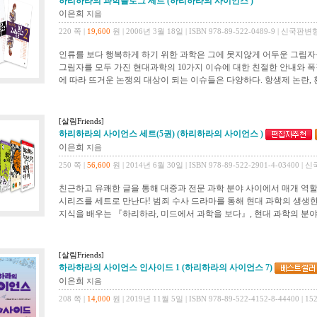
하리하라의 과학블로그 세트 (하리하라의 사이언스 )
이은희
지음
220 쪽 |
19,600
원 | 2006년 3월 18일 | ISBN 978-89-522-0489-9 | 신국판변
인류를 보다 행복하게 하기 위한 과학은 그에 못지않게 어두운 그림자를
그림자를 모두 가진 현대과학의 10가지 이슈에 대한 친절한 안내와 폭
에 따라 뜨거운 논쟁의 대상이 되는 이슈들은 다양하다. 항생제 논란, 
[살림Friends]
하리하라의 사이언스 세트(5권) (하리하라의 사이언스 )
이은희
지음
250 쪽 |
56,600
원 | 2014년 6월 30일 | ISBN 978-89-522-2901-4-03400 
친근하고 유쾌한 글을 통해 대중과 전문 과학 분야 사이에서 매개 역할
시리즈를 세트로 만난다! 범죄 수사 드라마를 통해 현대 과학의 생생한
지식을 배우는 『하리하라, 미드에서 과학을 보다』, 현대 과학의 분야 
[살림Friends]
하라하라의 사이언스 인사이드 1 (하리하라의 사이언스 7)
이은희
지음
208 쪽 |
14,000
원 | 2019년 11월 5일 | ISBN 978-89-522-4152-8-44400 | 15