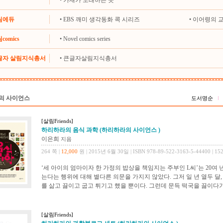
•
가재가 노래하는 곳
살림에듀
•
EBS 깨미 생각동화 콕 시리즈
•
이어령의 
comics
•
Novel comics series
큰글자 살림지식총서
•
큰글자살림지식총서
의 사이언스
도서명순
[살림Friends]
하리하라의 음식 과학 (하리하라의 사이언스 )
이은희
지음
264 쪽 |
12,000
원 | 2015년 6월 30일 | ISBN 978-89-522-3163-5-44400 | 15
‘세 아이의 엄마이자 한 가정의 밥상을 책임지는 주부인 L씨’는 20여 
는다는 행위에 대해 별다른 의문을 가지지 않았다. 그저 일 년 열두 달
를 삶고 끓이고 굽고 튀기고 했을 뿐이다. 그런데 문득 떡국을 끓이다가
[살림Friends]