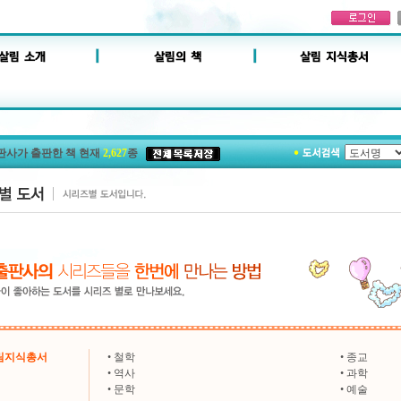
판사가 출판한 책 현재
2,627
종
살림지식총서
•
철학
•
종교
•
역사
•
과학
•
문학
•
예술