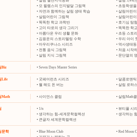
•
살림 별난지식동화
•
살림 3,4
•
모 윌렘스의 인지발달 그림책
•
초등학생을 
•
자연과 함께하는 살림 생태 학습
•
살림어린이
•
살림어린이 그림책
•
살림어린이
•
똑똑한 학교 과학반
•
호기심 탐
•
고미 타로의 생각 그리기
•
똑똑한 학교
•
아름다운 우리 생활 문화
•
초등 스토
•
김용운의 스토리텔링 수학
•
우리 아이 
•
마우리쿠나스 시리즈
•
역사생태동
•
전통 음식 그림책
•
처음 시작하
•
살림 지식 그림책
•
문단열의 
림Biz
•
Seven Days Master Series
Life
•
굿페어런츠 시리즈
•
달콤로맨틱
•
뭘 해도 돈 버는
•
살림 로하
림Math
•
사이언스 클럽
•
살림Math
림
•
1/n
•
뷰티풀 시
•
생각하는 힘-세계문학컬렉션
•
생각하는 
•
큰글자 세계문학컬렉션
살림문학
•
Blue Moon Club
•
Red Moon C