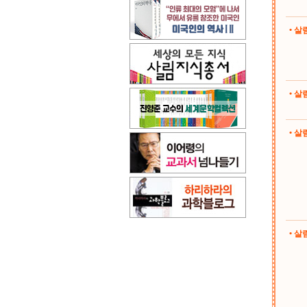
• 
• 
• 살림
• 