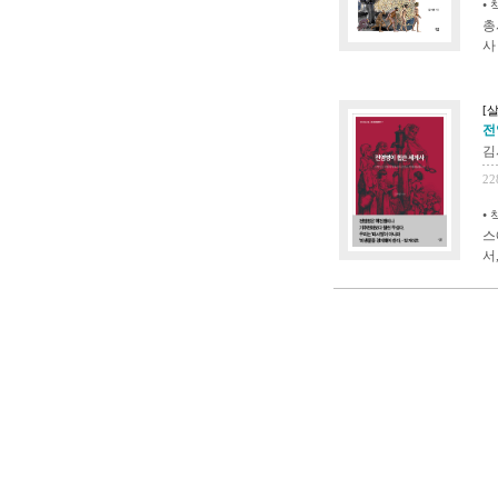
•
총
사
[
전
김
22
•
스
서