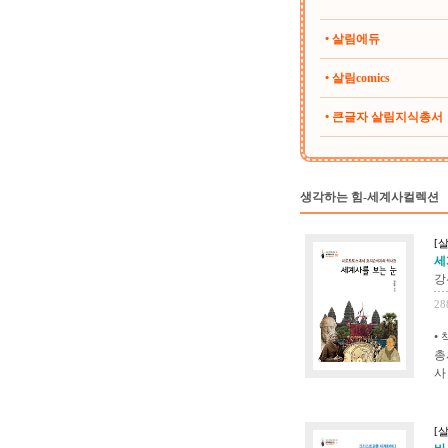
• 살림에듀
• 살림comics
• 큰글자 살림지식총서
생각하는 힘-세계사컬렉션
[
세
강
28
•
총
사
[