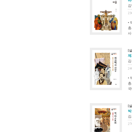
바
김
23
•
총
사
[
제
김
24
•
총
국
[
빅
김
27