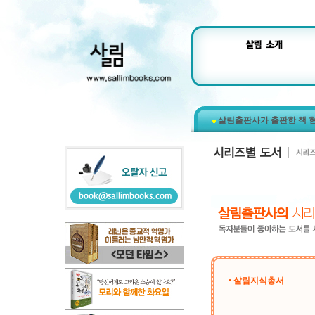
살림출판사가 출판한 책 
• 살림지식총서