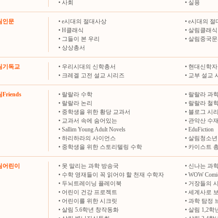
•
사회
•
실용
살림인문
•
e시대의 절대사상
•
e시대의 절
•
H클래식
•
살림클래식
•
그들이 본 우리
•
살림중국문
•
상상총서
살림기독교
•
우리시대의 신학총서
•
현대신학자
•
크레겔 고전 설교 시리즈
•
교부 설교 
Friends
•
랄랄라 수학
•
랄랄라 과
•
랄랄라 논리
•
랄랄라 철
•
중학생을 위한 황당 교과서
•
블로그 시
•
교과서 속에 숨어있는
•
관악산 수
•
Sallim Young Adult Novels
•
EduFiction
•
하리하라의 사이언스
•
살림청소년
•
중학생을 위한 스토리텔링 수학
•
카이스트 
살림어린이
•
못 말리는 과학 방송국
•
신나는 과학
•
수학 영재들이 꼭 읽어야 할 천재 수학자
•
WOW Comi
•
두뇌트레이닝 플레이북
•
거장들의 
•
어린이 건강 프로젝트
•
세계사로 
•
어린이를 위한 시크릿
•
과학 탐정 
•
살림 5.6학년 창작동화
•
살림 1,2