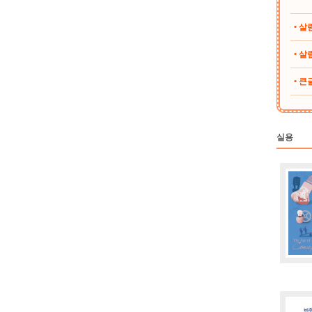
• 
• 살림
• 
실용