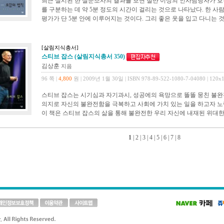
최근 실시된 한 설문조사의 결과를 보면 절반 이상의 인사담당자가 호
를 구분하는 데 약 5분 정도의 시간이 걸리는 것으로 나타났다. 한 
평가가 단 5분 안에 이루어지는 것이다. 그리 좋은 옷을 입고 다니는 것
[살림지식총서]
스티브 잡스 (살림지식총서 350)
김상훈
지음
96 쪽 |
4,800
원 | 2009년 1월 30일 | ISBN 978-89-522-1080-7-04080 | 120x
스티브 잡스는 시기심과 자기과시, 성공에의 욕망으로 똘똘 뭉친 불완
의지로 자신의 불완전함을 극복하고 사회에 가치 있는 일을 하고자 노
이 책은 스티브 잡스의 삶을 통해 불완전한 우리 자신에 내재된 위대한
1
|
2
|
3
|
4
|
5
|
6
|
7
|
8