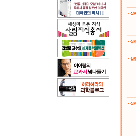
• 
• 
• 살림
• 