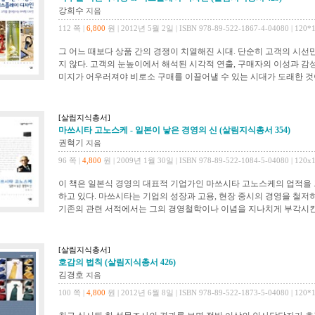
강희수
지음
112 쪽 |
6,800
원 | 2012년 5월 2일 | ISBN 978-89-522-1867-4-04080 | 120*
그 어느 때보다 상품 간의 경쟁이 치열해진 시대. 단순히 고객의 시선
지 않다. 고객의 눈높이에서 해석된 시각적 연출, 구매자의 이성과 감
미지가 어우러져야 비로소 구매를 이끌어낼 수 있는 시대가 도래한 것이
[살림지식총서]
마쓰시타 고노스케 - 일본이 낳은 경영의 신 (살림지식총서 354)
권혁기
지음
96 쪽 |
4,800
원 | 2009년 1월 30일 | ISBN 978-89-522-1084-5-04080 | 120x
이 책은 일본식 경영의 대표적 기업가인 마쓰시타 고노스케의 업적을
하고 있다. 마쓰시타는 기업의 성장과 고용, 현장 중시의 경영을 철
기존의 관련 서적에서는 그의 경영철학이나 이념을 지나치게 부각시킨 
[살림지식총서]
호감의 법칙 (살림지식총서 426)
김경호
지음
100 쪽 |
4,800
원 | 2012년 6월 8일 | ISBN 978-89-522-1873-5-04080 | 120*