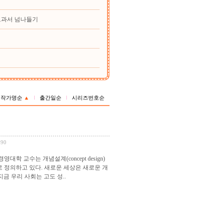
교과서 넘나들기
작가명순
▲
출간일순
시리즈번호순
190
교수는 개념설계(concept design)
 정의하고 있다. 새로운 세상은 새로운 개
 우리 사회는 고도 성..