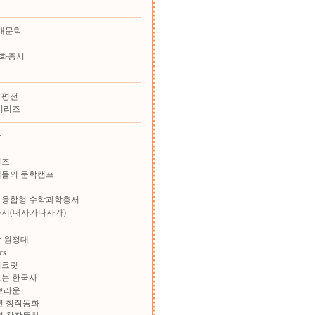
대문학
화총서
 평전
시리즈
학
학
리즈
재들의 문학캠프
 융합형 수학과학총서
총서(내사카나사카)
 원정대
cs
시크릿
보는 한국사
브라운
학년 창작동화