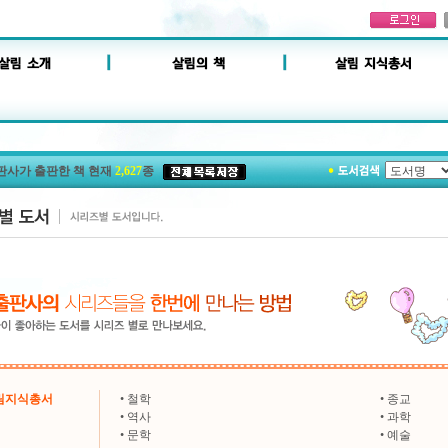
판사가 출판한 책 현재
2,627
종
살림지식총서
•
철학
•
종교
•
역사
•
과학
•
문학
•
예술