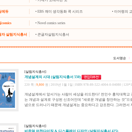
•
가재가 노래하는 곳
살림에듀
•
EBS 깨미 생각동화 콕 시리즈
•
이어령의 
comics
•
Novel comics series
큰글자 살림지식총서
•
큰글자살림지식총서
도서명순
[살림지식총서]
개념설계의 시대 (살림지식총서 550)
220 쪽 |
9,800
원 | 2019년 1월 1일 | ISBN 978-89-522-4004-0-04080 | 120*
개념설계에서 앞서가는 사람이 세상을 리드한다! 전인수 홍익대학교 경영대학 
는 개념과 설계로 구성된 신조어인데 “새로운 개념을 창안하는 것”으로
념으로 드러나기 때문에 개념설계는 중요하다고 강조한다. 그러면서 지금
[살림지식총서]
비주얼 머천다이징 & 디스플레이 디자인 (살림지식총서 425)