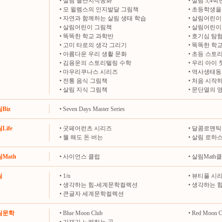
•
살림 별난지식동화
•
살림 3,4
•
모 윌렘스의 인지발달 그림책
•
초등학생을 
•
자연과 함께하는 살림 생태 학습
•
살림어린이
•
살림어린이 그림책
•
살림어린이
•
똑똑한 학교 과학반
•
호기심 탐
•
고미 타로의 생각 그리기
•
똑똑한 학교
•
아름다운 우리 생활 문화
•
초등 스토
•
김용운의 스토리텔링 수학
•
우리 아이 
•
마우리쿠나스 시리즈
•
역사생태동
•
전통 음식 그림책
•
처음 시작하
•
살림 지식 그림책
•
문단열의 
림Biz
•
Seven Days Master Series
Life
•
굿페어런츠 시리즈
•
달콤로맨틱
•
뭘 해도 돈 버는
•
살림 로하
림Math
•
사이언스 클럽
•
살림Math
림
•
1/n
•
뷰티풀 시
•
생각하는 힘-세계문학컬렉션
•
생각하는 
•
큰글자 세계문학컬렉션
살림문학
•
Blue Moon Club
•
Red Moon C